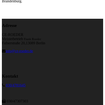
Medienanlagen
Brandenburg.
AGB
Datenschutzerklärung
Adresse
Impressum
CE-ROEDER
Meisterbetrieb
Frank Roeder
Fafnerstraße 20,13089 Berlin
info@ce-roeder.de
Kontakt
030/4781645
030/47307303