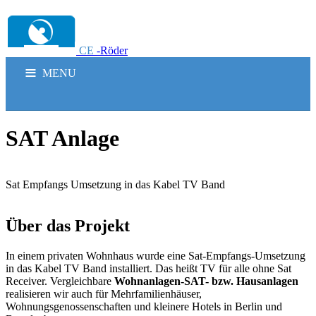
CE
-Röder
MENU
LEISTUNGSSPEKTRUM
SAT Anlage
SERVICE
Sat Empfangs Umsetzung in das Kabel TV Band
REFERENZEN
Service
Über das Projekt
PORTFOLIO
Sat-Anlagen / Kopfstationen
In einem privaten Wohnhaus wurde eine Sat-Empfangs-Umsetzung
Beamerreparatur
in das Kabel TV Band installiert. Das heißt TV für alle ohne Sat
KONTAKT
Receiver. Vergleichbare
Wohnanlagen-SAT- bzw. Hausanlagen
Beamerwartung
realisieren wir auch für Mehrfamilienhäuser,
INFORMATION
Wohnungsgenossenschaften und kleinere Hotels in Berlin und